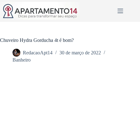
Pular
para
o
conteúdo
Chuveiro Hydra Gorducha 4t é bom?
RedacaoApt14
30 de março de 2022
Banheiro