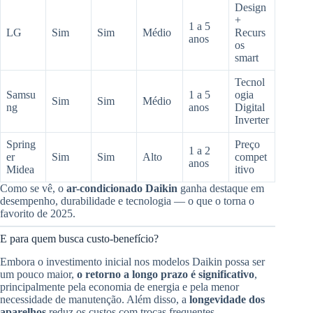
Design
+
1 a 5
LG
Sim
Sim
Médio
Recurs
anos
os
smart
Tecnol
Samsu
1 a 5
ogia
Sim
Sim
Médio
ng
anos
Digital
Inverter
Spring
Preço
1 a 2
er
Sim
Sim
Alto
compet
anos
Midea
itivo
Como se vê, o
ar-condicionado Daikin
ganha destaque em
desempenho, durabilidade e tecnologia — o que o torna o
favorito de 2025.
E para quem busca custo-benefício?
Embora o investimento inicial nos modelos Daikin possa ser
um pouco maior,
o retorno a longo prazo é significativo
,
principalmente pela economia de energia e pela menor
necessidade de manutenção. Além disso, a
longevidade dos
aparelhos
reduz os custos com trocas frequentes.