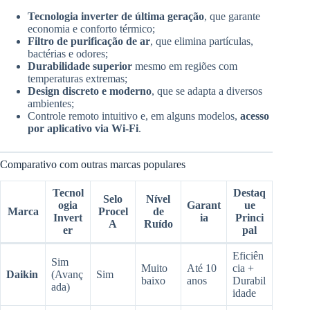
Tecnologia inverter de última geração
, que garante
economia e conforto térmico;
Filtro de purificação de ar
, que elimina partículas,
bactérias e odores;
Durabilidade superior
mesmo em regiões com
temperaturas extremas;
Design discreto e moderno
, que se adapta a diversos
ambientes;
Controle remoto intuitivo e, em alguns modelos,
acesso
por aplicativo via Wi-Fi
.
Comparativo com outras marcas populares
Tecnol
Destaq
Selo
Nível
ogia
Garant
ue
Marca
Procel
de
Invert
ia
Princi
A
Ruído
er
pal
Eficiên
Sim
Muito
Até 10
cia +
Daikin
(Avanç
Sim
baixo
anos
Durabil
ada)
idade