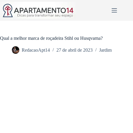
Pular
para
o
conteúdo
Qual a melhor marca de roçadeira Stihl ou Husqvarna?
RedacaoApt14
27 de abril de 2023
Jardim