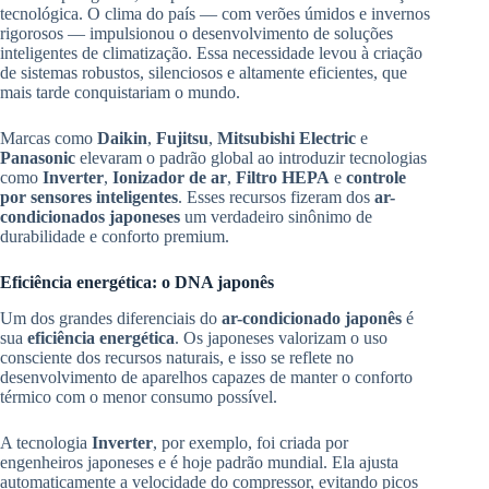
tecnológica. O clima do país — com verões úmidos e invernos
rigorosos — impulsionou o desenvolvimento de soluções
inteligentes de climatização. Essa necessidade levou à criação
de sistemas robustos, silenciosos e altamente eficientes, que
mais tarde conquistariam o mundo.
Marcas como
Daikin
,
Fujitsu
,
Mitsubishi Electric
e
Panasonic
elevaram o padrão global ao introduzir tecnologias
como
Inverter
,
Ionizador de ar
,
Filtro HEPA
e
controle
por sensores inteligentes
. Esses recursos fizeram dos
ar-
condicionados japoneses
um verdadeiro sinônimo de
durabilidade e conforto premium.
Eficiência energética: o DNA japonês
Um dos grandes diferenciais do
ar-condicionado japonês
é
sua
eficiência energética
. Os japoneses valorizam o uso
consciente dos recursos naturais, e isso se reflete no
desenvolvimento de aparelhos capazes de manter o conforto
térmico com o menor consumo possível.
A tecnologia
Inverter
, por exemplo, foi criada por
engenheiros japoneses e é hoje padrão mundial. Ela ajusta
automaticamente a velocidade do compressor, evitando picos