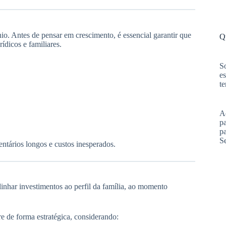
nio. Antes de pensar em crescimento, é essencial garantir que
Q
ídicos e familiares.
S
es
te
A
pa
p
S
entários longos e custos inesperados.
linhar investimentos ao perfil da família, ao momento
re de forma estratégica, considerando: