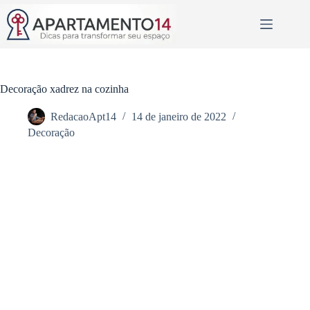
Pular
para
o
conteúdo
Decoração xadrez na cozinha
RedacaoApt14
14 de janeiro de 2022
Decoração