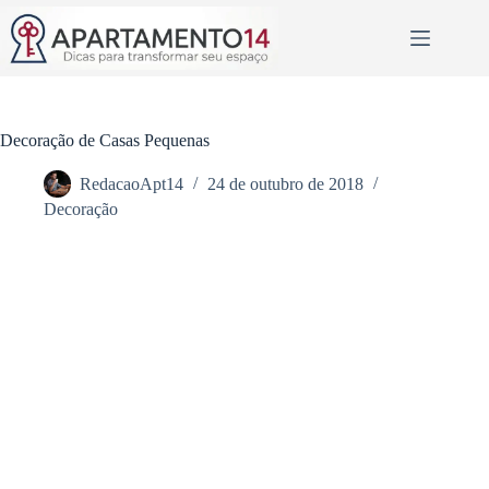
Pular
para
o
conteúdo
Decoração de Casas Pequenas
RedacaoApt14
24 de outubro de 2018
Decoração