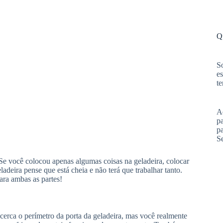
Q
S
es
te
A
pa
p
S
 Se você colocou apenas algumas coisas na geladeira, colocar
deira pense que está cheia e não terá que trabalhar tanto.
ara ambas as partes!
cerca o perímetro da porta da geladeira, mas você realmente