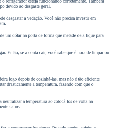
ue o refrigerador esteja funcionando corretamente. Também
po devido ao desgaste geral.
pode desgastar a vedação. Você não precisa investir em
bem.
 de um dólar na porta de forma que metade dela fique para
ugar. Então, se a conta cair, você sabe que é hora de limpar ou
eira logo depois de cozinhá-las, mas não é tão eficiente
tar drasticamente a temperatura, fazendo com que o
a neutralizar a temperatura ao colocá-los de volta na
mente carne.
 faz o compressor funcionar. Quando poeira, sujeira e