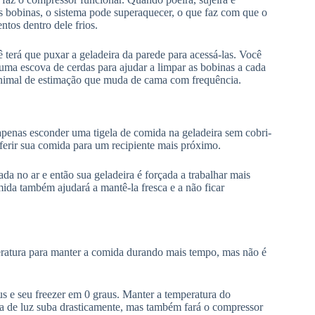
 bobinas, o sistema pode superaquecer, o que faz com que o
tos dentro dele frios.
ê terá que puxar a geladeira da parede para acessá-las. Você
 uma escova de cerdas para ajudar a limpar as bobinas a cada
 animal de estimação que muda de cama com frequência.
apenas esconder uma tigela de comida na geladeira sem cobri-
sferir sua comida para um recipiente mais próximo.
a no ar e então sua geladeira é forçada a trabalhar mais
ida também ajudará a mantê-la fresca e a não ficar
peratura para manter a comida durando mais tempo, mas não é
s e seu freezer em 0 graus. Manter a temperatura do
nta de luz suba drasticamente, mas também fará o compressor