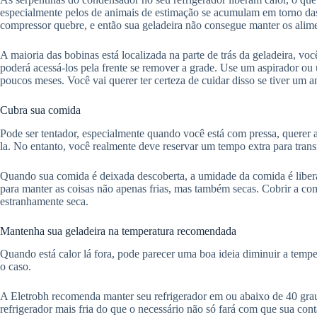
especialmente pelos de animais de estimação se acumulam em torno das
compressor quebre, e então sua geladeira não consegue manter os alimen
A maioria das bobinas está localizada na parte de trás da geladeira, voc
poderá acessá-los pela frente se remover a grade. Use um aspirador ou
poucos meses. Você vai querer ter certeza de cuidar disso se tiver um
Cubra sua comida
Pode ser tentador, especialmente quando você está com pressa, querer 
la. No entanto, você realmente deve reservar um tempo extra para tran
Quando sua comida é deixada descoberta, a umidade da comida é liberad
para manter as coisas não apenas frias, mas também secas. Cobrir a com
estranhamente seca.
Mantenha sua geladeira na temperatura recomendada
Quando está calor lá fora, pode parecer uma boa ideia diminuir a tem
o caso.
A Eletrobh recomenda manter seu refrigerador em ou abaixo de 40 grau
refrigerador mais fria do que o necessário não só fará com que sua co