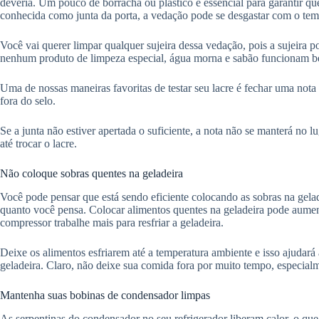
deveria. Um pouco de borracha ou plástico é essencial para garantir q
conhecida como junta da porta, a vedação pode se desgastar com o tem
Você vai querer limpar qualquer sujeira dessa vedação, pois a sujeira 
nenhum produto de limpeza especial, água morna e sabão funcionam 
Uma de nossas maneiras favoritas de testar seu lacre é fechar uma nota
fora do selo.
Se a junta não estiver apertada o suficiente, a nota não se manterá no l
até trocar o lacre.
Não coloque sobras quentes na geladeira
Você pode pensar que está sendo eficiente colocando as sobras na gelad
quanto você pensa. Colocar alimentos quentes na geladeira pode aumen
compressor trabalhe mais para resfriar a geladeira.
Deixe os alimentos esfriarem até a temperatura ambiente e isso ajudará 
geladeira. Claro, não deixe sua comida fora por muito tempo, especial
Mantenha suas bobinas de condensador limpas
As serpentinas do condensador no seu refrigerador liberam calor, o que