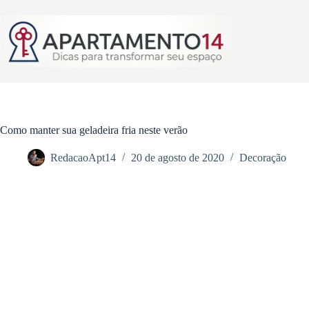
Pular
para
o
conteúdo
Como manter sua geladeira fria neste verão
RedacaoApt14
20 de agosto de 2020
Decoração