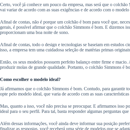
Certo, você já conhece um pouco da empresa, mas será que o colchão 
vai variar de acordo com as suas exigências e de acordo com o modelo 
Afinal de contas, não é porque um colchão é bom para você que, neces
gerais, é possível afirmar que o colchão Simmons é bom. E dizemos iss
proporcionam uma boa noite de sono.
Afinal de contas, todo o design e tecnologias se baseiam em estudos cie
isso, a empresa tem uma cuidadosa seleção de matérias primas originais
Então, os seus modelos possuem perfeito balanço entre firme e macio.
produzir molas de grande qualidade. Portanto, o colchão Simmons é bom
Como escolher o modelo ideal?
Já afirmamos que o colchão Simmons é bom. Contudo, para garantir tod
opte pelo modelo ideal, que varia de acordo com as suas características 
Mas, quanto a isso, você não precisa se preocupar. E afirmamos isso por
ideal para o seu perfil. Para tal, basta responder algumas perguntas que
Além dessas informações, você ainda deve informar sua posição preferid
finalizar as respostas, você receberá uma série de modelos que se adapta