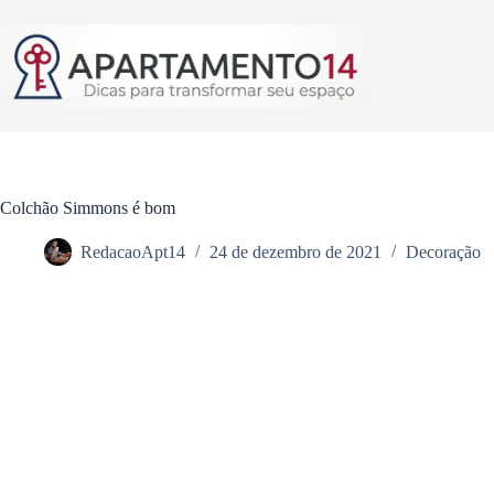
Pular
para
o
conteúdo
Colchão Simmons é bom
RedacaoApt14
24 de dezembro de 2021
Decoração