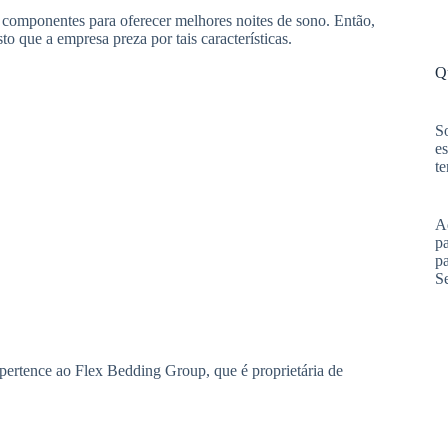
 componentes para oferecer melhores noites de sono. Então,
o que a empresa preza por tais características.
Q
S
es
te
A
pa
p
S
pertence ao Flex Bedding Group, que é proprietária de