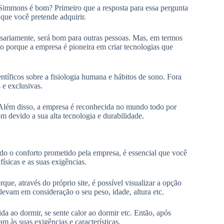
Simmons é bom? Primeiro que a resposta para essa pergunta
que você pretende adquirir.
sariamente, será bom para outras pessoas. Mas, em termos
o porque a empresa é pioneira em criar tecnologias que
ntíficos sobre a fisiologia humana e hábitos de sono. Fora
 e exclusivas.
 Além disso, a empresa é reconhecida no mundo todo por
 devido a sua alta tecnologia e durabilidade.
o o conforto prometido pela empresa, é essencial que você
físicas e as suas exigências.
que, através do próprio site, é possível visualizar a opção
 levam em consideração o seu peso, idade, altura etc.
a ao dormir, se sente calor ao dormir etc. Então, após
m às suas exigências e características.